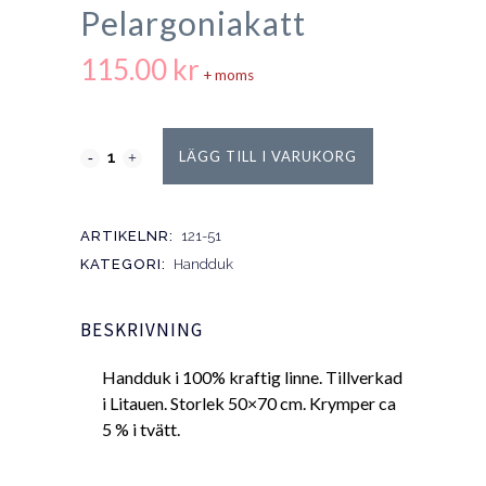
Pelargoniakatt
115.00
kr
+ moms
LÄGG TILL I VARUKORG
ARTIKELNR:
121-51
KATEGORI:
Handduk
BESKRIVNING
Handduk i 100% kraftig linne. Tillverkad
i Litauen. Storlek 50×70 cm. Krymper ca
5 % i tvätt.